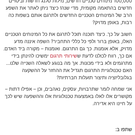
100,000 מינוחים טכניים חדשים, מילות סלנג חדשות וביטויים
חדשים בהתאמה מקומית, מדי שנה! כיצד ניתן לאתר את השפע
הרב של המינוחים הטכניים החדשים ולתרגם אותם בשפות כה
רבות, באופן מדויק?
חשוב על כך. כיצד תוכנה תוכל לתרגם את כל המינוחים הטכניים
האלו, באופן ברור ולפי כל כללי התחביר? השפה איננה מדע
מדויק, אלא אומנות. כך גם התרגום. ואומנות – מקורה ביד האדם.
אם כך, רווח לכולנו לדעת ש
שירותי תרגום
ימשיכו להינתן בידי
מתרגמים ולא בידי מכונות. אך מה בנוגע לשאלה השנייה שלנו…
האם טכנולוגיית התרגום תגדיל את ההחזר על ההשקעה
בגלובליזציה ותיצור תועלות חברתיות?
אני שמחה לומר שתרבויות, עסקים, נאהבים, וכן – אפילו דתות –
מקושרים אלו לאלו באמצעות טכנולוגיות אלו וההשפעה שיש לכך
על חיינו היא אדירה.
שתפו ב: