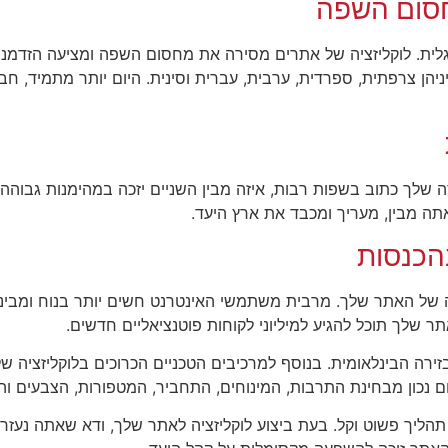
חסום השפה
ית. לוקליזציה של אתרים מסירה את מחסום השפה ומציעה הזדמנויו
הן צרפתית, ספרדית, ערבית, עברית וסינית. היום יותר מתמיד, חב
ך כתוב בשפות רבות, איזה מבין השניים יזכה במהימנות גבוהה י
תה מבין, מעריך ומכבד את ארץ היעד.
בהכנסות
 של האתר שלך. מרבית משתמשי האינטרנט חשים יותר בנוח ומבינים
שלך תוכל להגיע למיליוני לקוחות פוטנציאליים חדשים.
זירה הבינלאומית. בנוסף למרכיבים הטכניים הכרוכים בלוקליזציה ש
ם נכון מבחינת התרבות, המינוחים, התחביר, המטפורות, הצבעים ו
 תהליך פשוט וקל. בעת ביצוע לוקליזציה לאתר שלך, ודא שאתה נעז