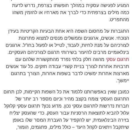
המגיע לפגישה עסקית במהלך חופשתו בצרפת, נדרש לדעת
כמה מילים בצרפתית כדי לברך את מארחיו או להזמין משהו
מהתפריט.
התגברות על מחסום השפה היא אחת הבעיות הקריטיות בעידן
הנוכחי. אנשים, ארגונים וממשלים מנסים למצוא פתרונות
לצורכיהם על מנת לחיות, לעבוד, לטייל או לפעול בחו"ל. ארגונים
בינלאומיים מרבים להיעזר בשירותי תרגום לצורכיהם העסקיים.
תרגום עסקי
מהווה חלק בלתי נפרד מהתקשורת שלהם עם
תרבויות אחרות לצורך בניית קשרי עבודה חזקים. כל עוד אנשים
מארצות אחרות ימשיכו לדבר בשפות אחרות, הצורך בתרגום
יימשך.
כמובן שאין באפשרותנו ללמוד את כל השפות הקיימות, לכן תחום
התרגום העסקי צומח בקצב מהיר וכיום מספר רב יותר של
חברות נדרשות לתרגום עסקי נכון. מדוע נכון? תרגום עסקי קלוקל
עלול להביא לתוצאות הרסניות עבור העסק. כדי שהעסק יצליח
בזירה הבינלאומית, יש להקפיד על העברת המסר שלו באופן
שיתקבל ויתאים לקהל היעד – כולל מילים, פתגמים, הומור,