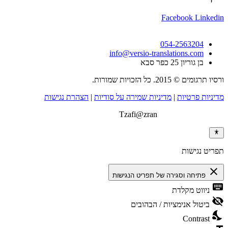
Facebook
Linkedin
054-2563204
info@versio-translations.com
בן גוריון 25 כפר סבא
ורסיו תרגומים © 2015. כל הזכויות שמורות.
מדיניות פרטיות
|
מדיניות שמירה על סודיות
|
הצהרת נגישות
בנייה וקידום אתרים:
Tzafi@zran
תפריט נגישות
close
פתיחה וסגירה של תפריט הנגישות
keyboard
ניווט מקלדת
visibility_off
ביטול אנימציות / הבהובים
nights_stay
Contrast