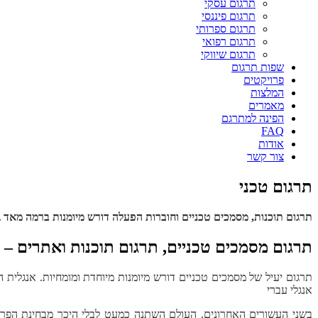
תרגום עסקי
תרגום פיננסי
תרגום ספרותי
תרגום רפואי
תרגום שיווקי
שפות תרגום
פרויקטים
המלצות
מאמרים
הפינה למתרגם
FAQ
אודות
צור קשר
תרגום טכני
תרגום תוכנות, מסמכים טכניים וחוברות הפעלה דורש מיומנות ברמה מאד ג
תרגום מסמכים טכניים, תרגום תוכנות ואתרים – 
תרגום יעיל של מסמכים טכניים דורש מיומנות מיוחדת ומומחיות. אנגלית
אנגלי עברי
בשני העשורים האחרונים, העולם השתנה כמעט לבלי היכר מבחינת הפריס