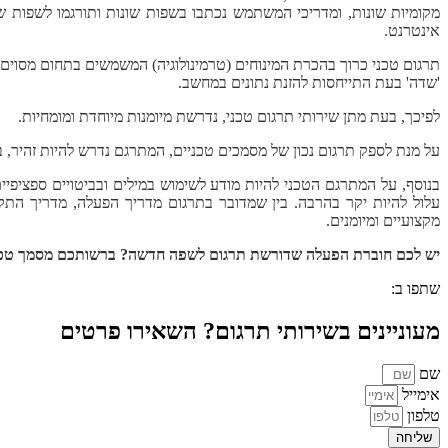
מקומיות שונות, ומדריכי המשתמש נכתבו בשפות שונות ותורגמו לשפות ש
אינטרנט.
תרגום טכני כרוך בהכרת המינוחים (טרמינולוגיה) המשמשים בתחום מסוים,
'שדה' בעת התייחסות להזנת נתונים במחשב.
לפיכך, בעת מתן שירותי תרגום טכני, נדרשת מיומנות מיוחדת ומומחיות.
על מנת לספק תרגום נכון של מסמכים טכניים, המתרגם נדרש להיות זהיר,
בנוסף, על המתרגם הטכני להיות מודע לשימוש במילים ובביטויים ספציפיים
עלול להיות יקר בהרבה. בין שמדובר בתרגום מדריך הפעלה, מדריך הת
מקצועיים ומיומנים.
יש לכם חוברת הפעלה שדורשת תרגום לשפה חדשה? ברשותכם מסמך טכני מסובך ש
שתפו ב:
מעוניינים בשירותי תרגום? השאירו פרטים
שם
אימייל
טלפון
שליחה