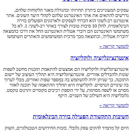
עסקים המעוניינים ביתרון תחרותי ובהגדלת מאגר הלקוחות שלהם,
נדרשים להתאים את אתר האינטרנט שלהם לקהלי היעד השונים. אתר
אינטרנט רב-לשוני הוא הכרחי לעסקים ולארגונים הפועלים בזירה
הבינלאומית. להלן 10 סיבות טובות לצורך באתר רב-לשוני: 1. לא כל
משתמשי האינטרנט הם דוברי אנגלית האינטרנט החל את דרכו כהמצאה
'דוברת אנגלית', וכתוצאה מכך מרבית המשתמשים והאתרים השתמשו
להמשך קריאה »
אינטרנציונליזציה ולוקליזציה
אינטרנציונליזציה ולוקליזציה הם אמצעים להתאמת תוכנות מחשב לשפות
שונות ולהבדלים אזוריים. אינטרנציונליזציה היא תהליך העיצוב של יישום
התוכנה, כך שניתן יהיה להשתמש בה במספר שפות ואזורים, מבלי לערוך
בה שינויים הנדסיים. לוקליזציה היא תהליך ההתאמה של תוכנה לאזור
מסוים או לשפה מסוימת, על ידי הוספת רכיבים מקומיים ותרגום טקסט.
גלובליזציה היא השילוב של השניים. היקף
להמשך קריאה »
חשיבות התקשורת הפעילה בזירה הבינלאומית
היום קל מתמיד להקים עסק גלובלי. בזכות החידושים הטכנולוגיים, השוק