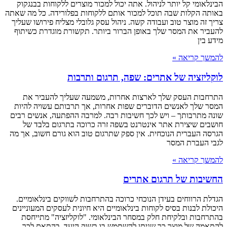
הבינלאומי קל יותר לניהול. אתה יכול למכור מוצרים ללקוחות בבנגקוק
באותה הקלות שבה תוכל למכור אותם ללקוחות בפלורידה. כל מה שאתה
צריך זה מוצר טוב ועבודה קשה. ניהול עסק גלובלי מצליח פירושו שעליך
להעביר את המסר שלך באופן הברור ביותר. תקשורת מוגדרת כשיתוף
מידע בין
להמשך קריאה »
לוקליזציה של אתרים: שפה, תרגום ותרבות
התרחבות העסק שלך לארצות אחרות, משמעה שעליך להעביר את
המסר שלך לאנשים הדוברים שפות אחרות, אך תרבותם עשויה להיות
שונה מתרבותך – ויש לכך חשיבות רבה. למרבה ההפתעה, אנשים רבים
חושבים שיצירת אתר אינטרנט בשפה זרה כרוכה בתרגום בלבד של
הגרסה העברית הנוכחית. אין ספק שתרגום טוב הוא גורם חשוב, אך מה
לגבי העברת המסר
להמשך קריאה »
החשיבות של תרגום אתרים
הגדלת הרווחים בעידן הנוכחי כרוכה בהתרחבות לשווקים בינלאומיים.
היכולת לבנות בסיס לקוחות בינלאומיים היא חיונית לעסקים המעוניינים
בהתרחבות ובלקיחת חלק במסחר הבינלאומי. "לוקליזציה" מתייחסת
להתאמה של מוצר כך שניתן להשתמש בו בשוק היעד. בהתאם לכך,