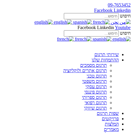
09-7653452
Facebook
Linkedin
חיפוש
Facebook
Linkedin
Youtube
חיפוש
שירותי תרגום
ההתמחות שלנו
תרגום מסמכים
תרגום אתרים ולוקליזציה
תרגום טכני
תרגום משפטי
תרגום עסקי
תרגום פיננסי
תרגום ספרותי
תרגום רפואי
תרגום שיווקי
שפות תרגום
פרויקטים
המלצות
מאמרים