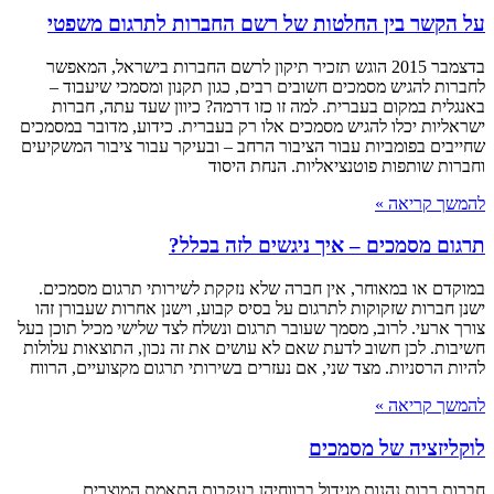
על הקשר בין החלטות של רשם החברות לתרגום משפטי
בדצמבר 2015 הוגש תזכיר תיקון לרשם החברות בישראל, המאפשר
לחברות להגיש מסמכים חשובים רבים, כגון תקנון ומסמכי שיעבוד –
באנגלית במקום בעברית. למה זו כזו דרמה? כיוון שעד עתה, חברות
ישראליות יכלו להגיש מסמכים אלו רק בעברית. כידוע, מדובר במסמכים
שחייבים בפומביות עבור הציבור הרחב – ובעיקר עבור ציבור המשקיעים
וחברות שותפות פוטנציאליות. הנחת היסוד
להמשך קריאה »
תרגום מסמכים – איך ניגשים לזה בכלל?
במוקדם או במאוחר, אין חברה שלא נזקקת לשירותי תרגום מסמכים.
ישנן חברות שזקוקות לתרגום על בסיס קבוע, וישנן אחרות שעבורן זהו
צורך ארעי. לרוב, מסמך שעובר תרגום ונשלח לצד שלישי מכיל תוכן בעל
חשיבות. לכן חשוב לדעת שאם לא עושים את זה נכון, התוצאות עלולות
להיות הרסניות. מצד שני, אם נעזרים בשירותי תרגום מקצועיים, הרווח
להמשך קריאה »
לוקליזציה של מסמכים
חברות רבות נהנות מגידול ברווחיהן בעקבות התאמת המוצרים