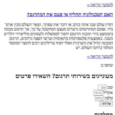
להמשך קריאה »
האם הטכנולוגיה תחליף אי פעם את המתרגם?
דמיין עולם שבו אתה כותב או דובר את שפתך, ושאר העולם מבין אותך
מיד. אמנם המתרגמים נרעדים מעצם המחשבה על כך, אך תרגום מכונה
(המבוצע בידי תוכנת תרגום) יחסוך לממשלות ולעסקים מיליארדי דולרים
בשנה. באמצעות פלטפורמות מתאימות וערוצי הפצה נרחבים, תרגום
המכונה יגדיל את היצרניות ואולי יוסיף טריליונים רבים לתוצר המקומי
הגולמי ברחבי העולם. יש
להמשך קריאה »
שתפו ב:
מעוניינים בשירותי תרגום? השאירו פרטים
שם
אימייל
טלפון
שליחה
מחלקות