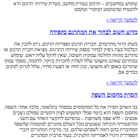
שימוש במחשבים – תרגום בעזרת מחשב. מטרת שירותי תרגום היא
להבטיח שהטקסט המקורי וטקסט
להמשך קריאה »
מדוע חשוב לבחור את המתרגם בקפידה
בשוק הרווי מתרגמים, חברות תרגום וספריות תרגום, ניתן להבין את
הבלבול בעת ניסיון לבחור בספק שירותי התרגום. מציאת חברת תרגום או
מתרגם מהווה החלטה עסקית חשובה, שאין להקל עליה ראש. שימוש
במתרגם שאיננו מקצועי עלול לעלות לחברות ביוקר. לדוגמה, מסמך עסקי
שתורגם באופן לא מקצועי, כגון חוזה או הצעת מחיר, עלול לגרום לנזקים
כבדים אם
להמשך קריאה »
הסרת מחסום השפה
בני האדם הסירו את כל המחסומים במסחר בינלאומי, מלבד אחד: השפה.
מחסום השפה הוא ביטוי סמלי המשמש לציון הקשיים שמולם ניצבים
אנשים – ללא שפה משותפת – בניסיונם לתקשר האחד עם השני.
ההיסטוריה הוכיחה שאנשים מכל העולם מהגרים למקומות שהשפה
המדוברת בהם דומה לשפתם-שלהם. כך, מרבית המהגרים דוברי
הספרדית היגרו לאמריקה הלטינית, בעוד מרבית המהגרים