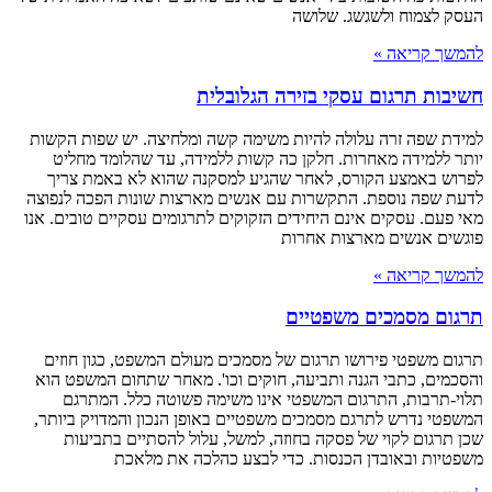
העסק לצמוח ולשגשג. שלושה
להמשך קריאה »
חשיבות תרגום עסקי בזירה הגלובלית
למידת שפה זרה עלולה להיות משימה קשה ומלחיצה. יש שפות הקשות
יותר ללמידה מאחרות. חלקן כה קשות ללמידה, עד שהלומד מחליט
לפרוש באמצע הקורס, לאחר שהגיע למסקנה שהוא לא באמת צריך
לדעת שפה נוספת. התקשרות עם אנשים מארצות שונות הפכה לנפוצה
מאי פעם. עסקים אינם היחידים הזקוקים לתרגומים עסקיים טובים. אנו
פוגשים אנשים מארצות אחרות
להמשך קריאה »
תרגום מסמכים משפטיים
תרגום משפטי פירושו תרגום של מסמכים מעולם המשפט, כגון חוזים
והסכמים, כתבי הגנה ותביעה, חוקים וכו'. מאחר שתחום המשפט הוא
תלוי-תרבות, התרגום המשפטי אינו משימה פשוטה כלל. המתרגם
המשפטי נדרש לתרגם מסמכים משפטיים באופן הנכון והמדויק ביותר,
שכן תרגום לקוי של פסקה בחוזה, למשל, עלול להסתיים בתביעות
משפטיות ובאובדן הכנסות. כדי לבצע כהלכה את מלאכת