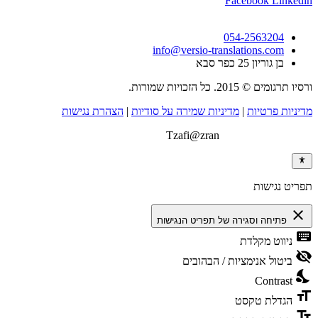
Facebook
Linkedin
054-2563204
info@versio-translations.com
בן גוריון 25 כפר סבא
ורסיו תרגומים © 2015. כל הזכויות שמורות.
מדיניות פרטיות
|
מדיניות שמירה על סודיות
|
הצהרת נגישות
בנייה וקידום אתרים:
Tzafi@zran
תפריט נגישות
close
פתיחה וסגירה של תפריט הנגישות
keyboard
ניווט מקלדת
visibility_off
ביטול אנימציות / הבהובים
nights_stay
Contrast
format_size
הגדלת טקסט
text_fields