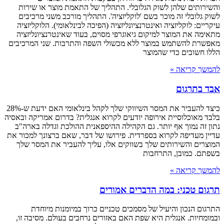
והשירותים שלהן לשוק הגלובלי. התהליך של התאמת מוצר או שירות
לשוק גלובלי זה מוכר בשם 'לוקליזציה'. התהליך מורכב משני מרכיבים
עיקריים: לוקליזציה ואינטרנציונליזציה (הפיכה לבינלאומי). הלוקליזציה
מתאימה את המוצר למיקום גיאוגרפי מסוים, בעוד שאינטרנציונליזציה
מאפשרת להשתמש במוצר ללא מכשולי השפה והתרבות. שני המרכיבים
הללו חשובים כדי שהמוצר
להמשך קריאה »
אבד בתרגום
כיצד להעביר את המסר השיווקי שלך לקהל בינלאומי האם ידעת ש-28%
בלבד מאוכלוסיית אירופה יודעים לקרוא אנגלית? בדרום אמריקה ובאסיה
נתון זה נמוך אף יותר. גם הקהילה ההיספאנית ההולכת וגדלה בארה"ב
עדיין מעדיפה לקרוא בספרדית. פירושו של דבר, שאם ברצונך למכור את
המוצרים והשירותים שלך בשווקים אלו, עליך להעביר את המסר שלך
בשפתם. כמובן, התרחבות
להמשך קריאה »
תרגום טכני: במה הדברים אמורים
התרגום הנכון והיעיל של מסמכים טכניים כרוך במיומנות מיוחדת
ובמומחיות. אנגלית היא שפת האם באזורים נרחבים בעולם. מסיבה זו,