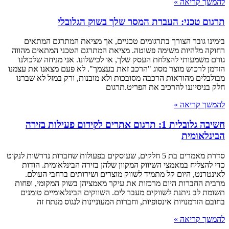
להמשך קריאה »
תרגום טכני: העברת המסר שלך בשוק הגלובלי
בימינו גובר הצורך בתרגומים טכניים, אך מציאת המתרגם המתאים
רחוקה מלהיות משימה פשוטה. מציאת המתרגם הטכני המתאים מהווה
גורם משמעותי להצלחת העסק שלך, או לכישלונו. אני מניחה שלכולנו
הזדמן לרכוש מוצר מסוג "הרכב זאת בעצמך". לא פעם מצאנו את עצמנו
מבולבלים מהוראות הרכבה מסובכות ולא מובנות, ורק במזל לא שברנו
חלק בניסיוננו להרכיב את הפריט.תרגום
להמשך קריאה »
חשיבה גלובלית 1: תרגום אתרים לקידום פעילות בזירה
הבינלאומית
סדרת מאמרים בת 5 חלקים, שעוסקים בפעולות שחברות נדרשות לנקוט
כדי להצליח במאמצי השיווק המקוון שלהן בזירה הבינלאומית. הודות
לאינטרנט, היום קל מתמיד לשווק מוצרים ושירותים ברחבי העולם.
מרבית החברות היום מרכזות את עיקר מאמציהן בשוק המקומי, ופחות
תשומת לב ניתנת לשווקים מעבר לים. השווקים הבינלאומיים טומנים
בחובם הזדמנויות אינסופיות, וחברות המעוניינות לנגוס מנתח זה
להמשך קריאה »