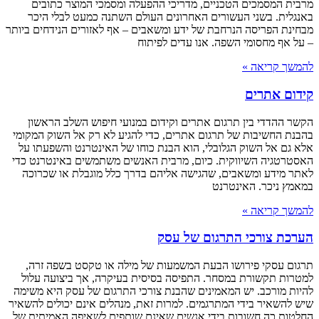
מרבית המסמכים הטכניים, מדריכי ההפעלה ומסמכי המוצר כתובים
באנגלית. בשני העשורים האחרונים העולם השתנה כמעט לבלי היכר
מבחינת הפריסה הנרחבת של ידע ומשאבים – אף לאזורים הנידחים ביותר
– על אף מחסומי השפה. אנו עדים לפיתוח
להמשך קריאה »
קידום אתרים
הקשר ההדדי בין תרגום אתרים וקידום במנועי חיפוש השלב הראשון
בהבנת החשיבות של תרגום אתרים, כדי להגיע לא רק אל השוק המקומי
אלא גם אל השוק הגלובלי, הוא הבנת כוחו של האינטרנט והשפעתו על
האסטרטגיה השיווקית. כיום, מרבית האנשים משתמשים באינטרנט כדי
לאתר מידע ומשאבים, שהגישה אליהם בדרך כלל מוגבלת או שכרוכה
במאמץ ניכר. האינטרנט
להמשך קריאה »
הערכת צורכי התרגום של עסק
תרגום עסקי פירושו הבעת המשמעות של מילה או טקסט בשפה זרה,
למטרות תקשורת במסחר. התפיסה בסיסית בעיקרה, אך ביצועה עלול
להיות מורכב. יש המאמינים שהבנת צורכי התרגום של עסק היא משימה
שיש להשאיר בידי המתרגמים. למרות זאת, מנהלים אינם יכולים להשאיר
החלטות כה חשובות בידי אנשים שאינם שותפים לשאיפה האמיתית של