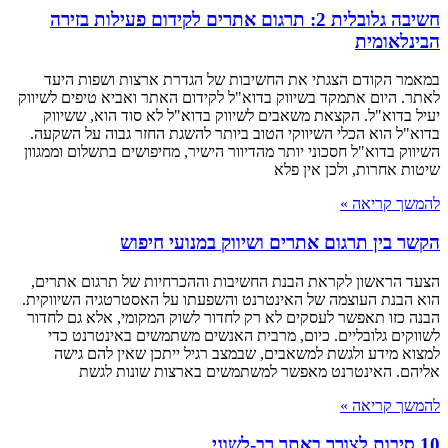
חשיבה גלובלית 2: תרגום אתרים לקידום פעילות בזירה
הבינלאומית
במאמר הקודם הצגתי את החשיבות של הגדרת ארצות ושפות היעד
לאתר. היום אתמקד בשיווק בדוא"ל לקידום האתר ואביא טיפים לשיווק
יעיל בדוא"ל. הקצאת משאבים לשיווק בדוא"ל לא סוד הוא, ששיווק
בדוא"ל הוא הכלי השיווקי הטוב ביותר להשגת החזר גבוה על השקעה.
השיווק בדוא"ל חסכוני יותר מהדיוור הישיר, מחיפושים בתשלום וממגוון
שיטות אחרות, ולכן אין פלא
להמשך קריאה »
הקשר בין תרגום אתרים ושיווק במנועי חיפוש
הצעד הראשון לקראת הבנת החשיבות וההכרחיות של תרגום אתרים,
הוא הבנת העוצמה של האינטרנט והשפעתו על האסטרטגיה השיווקית.
הבנה כזו תאפשר לעסקים לא רק לחדור לשוק המקומי, אלא גם לחדור
לשווקים גלובליים. כיום, מרבית האנשים משתמשים באינטרנט כדי
למצוא מידע ולגשת למשאבים, שבמצב רגיל ייתכן שאין להם גישה
אליהם. האינטרנט מאפשר למשתמשים בארצות שונות לגשת
להמשך קריאה »
10 סיבות לצורך באתר רב-לשוני