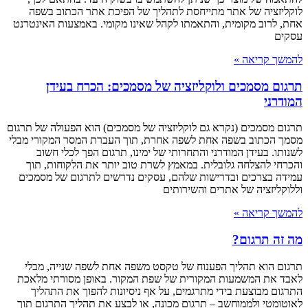
לוקליזציה של אתר מתייחסת לתהליך של הפיכת אתר הכתוב בשפה
אחת, לרוב מקומית, והתאמתו לקהל שאינו מקומי. באמצעות האינטרנט
עסקים
להמשך קריאה »
תרגום מסמכים ולוקליזציה של מסמכים: הכרח בעידן
המודרני
תרגום מסמכים (נקרא גם לוקליזציה של מסמכים) הוא הפעולה של תרגום
מסמך הכתוב בשפה אחת לשפה אחרת, תוך העברת המסר המקורי מבלי
לשנותו. בעידן המודרני והתחרותי של ימינו, תרגום הפך לכלי חשוב
והכרחי להצלחה גלובלית. במאמץ לשרת טוב יותר את הלקוחות, תוך
עמידה בצרכים ובדרישות שלהם, עסקים נדרשים לתרגום של מסמכים
וללוקליזציה של אתרים והשירותים
להמשך קריאה »
מה זה תרגום?
תרגום הוא תהליך הפענוח של טקסט משפה אחת לשפה שנייה, מבלי
לאבד את המשמעות המקורית של שפת המקור. באופן מסורתי מלאכת
התרגום מבוצעת בידי מתרגמים, על אף ניסיונות להפוך את התהליך
לאוטומטי ולממוחשב – תרגום מכונה, או לבצע את תהליך התרגום תוך