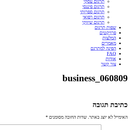
תרגום עסקי
תרגום פיננסי
תרגום ספרותי
תרגום רפואי
תרגום שיווקי
שפות תרגום
פרויקטים
המלצות
מאמרים
הפינה למתרגם
FAQ
אודות
צור קשר
business_060809
כתיבת תגובה
האימייל לא יוצג באתר.
שדות החובה מסומנים
*