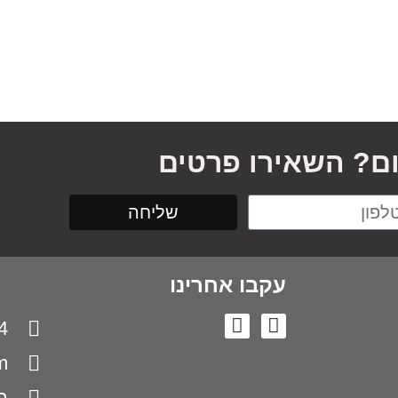
ום? השאירו פרטים
שליחה
עקבו אחרינו
4
m
בן 