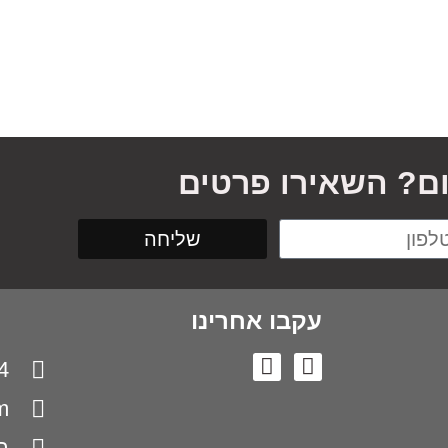
ום? השאירו פרטים
שליחה
עקבו אחרינו
4
m
בן 