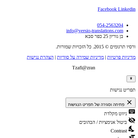
Facebook
Linkedin
054-2563204
info@versio-translations.com
בן גוריון 25 כפר סבא
ורסיו תרגומים © 2015. כל הזכויות שמורות.
מדיניות פרטיות
|
מדיניות שמירה על סודיות
|
הצהרת נגישות
בנייה וקידום אתרים:
Tzafi@zran
תפריט נגישות
close
פתיחה וסגירה של תפריט הנגישות
keyboard
ניווט מקלדת
visibility_off
ביטול אנימציות / הבהובים
nights_stay
Contrast
format_size