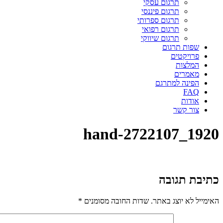
תרגום עסקי
תרגום פיננסי
תרגום ספרותי
תרגום רפואי
תרגום שיווקי
שפות תרגום
פרויקטים
המלצות
מאמרים
הפינה למתרגם
FAQ
אודות
צור קשר
hand-2722107_1920
כתיבת תגובה
האימייל לא יוצג באתר.
שדות החובה מסומנים
*